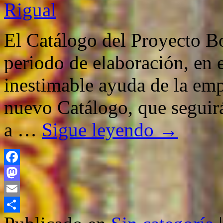
Rigual
El Catálogo del Proyecto Bo
periodo de elaboración, en 
inestimable ayuda de la emp
nuevo Catálogo, que seguirá
a …
Sigue leyendo
→
Facebook
Mastodon
Email
Compartir