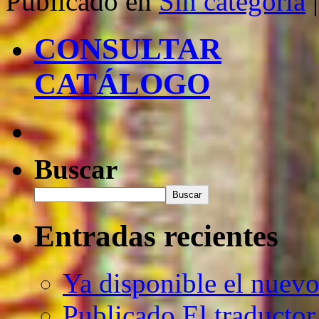
Publicado en
Sin categoría
|
CONSULTAR
CATÁLOGO
Buscar
Buscar
Entradas recientes
Ya disponible el nuev
Publicado El traductor 